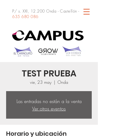
P/ s. XXI, 12.200 Onda - Castellón -
635 680 086
TEST PRUEBA
vie, 23 may
  |  
Onda
Las entradas no están a la venta
Ver otros eventos
Horario y ubicación