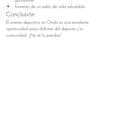
Fomento de un estilo de vida saludable
Conclusión
El evento deportivo en Onda es una excelente 
oportunidad para disfrutar del deporte y la 
comunidad. ¡No te lo pierdas!
Compartir este evento
CAMPUS
P/ s.XXI -12.200 Onda Castellon
Tel.
635 680 086
Aviso legal