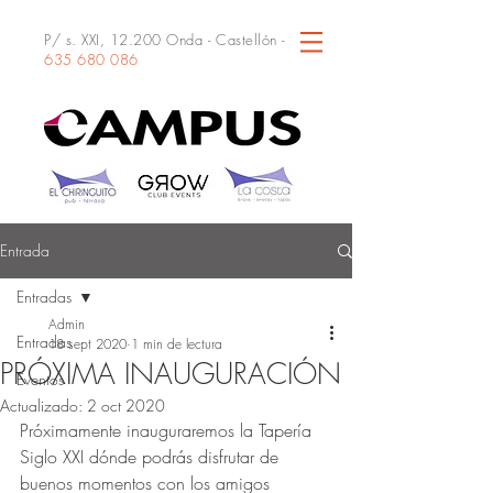
P/ s. XXI, 12.200 Onda - Castellón -
635 680 086
Entrada
Entradas
Admin
Entradas
18 sept 2020
1 min de lectura
PRÓXIMA INAUGURACIÓN
Eventos
Actualizado:
2 oct 2020
Próximamente inauguraremos la Tapería 
Siglo XXI dónde podrás disfrutar de 
buenos momentos con los amigos 