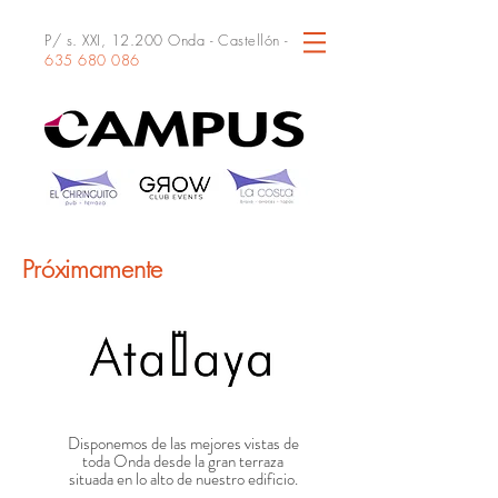
P/ s. XXI, 12.200 Onda - Castellón -
635 680 086
Próximamente
Disponemos de las mejores vistas de
toda Onda desde la gran terraza
situada en lo alto de nuestro edificio.