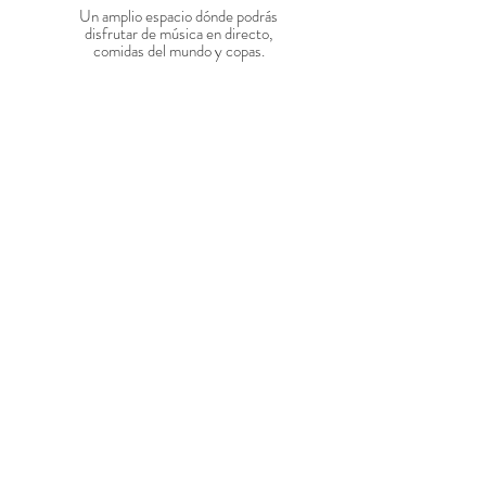
Un amplio espacio dónde podrás
disfrutar de música en directo,
comidas del mundo y copas.
CAMPUS
P/ s.XXI -12.200 Onda Castellon
Tel.
635 680 086
Aviso legal
Términos y condiciones
Política de envios
Política de cancelaciones